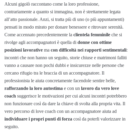
Alcuni gigolò raccontano come la loro professione,
contrariamente a quanto si immagina, non è strettamente legata
all’atto passionale. Anzi, si tratta più di uno (o più appuntamenti)
pensati in modo mirato per donare benessere e ritrovare serenità.
Come accennato precedentemente la
clientela femminile
che si
rivolge agli accompagnatori è quella di
donne con ottime
posizioni lavorative
ma
con difficoltà nei rapporti sentimentali
:
incontri che non hanno un seguito, storie chiuse e matrimoni falliti
vanno a causare non pochi dubbi e insicurezze nelle persone che
cercano rifugio tra le braccia di un accompagnatore. Il
professionista le aiuta concretamente facendole sentire belle,
rafforzando la loro autostima
e con un
lavoro da vero love
coach
suggerisce le motivazioni per cui alcuni incontri potrebbero
non funzionare così da dare la chiave di svolta alla propria vita. Il
vero percorso di love coach con un accompagnatore aiuta ad
individuare i propri punti di forza
così da poterli valorizzare in
seguito.