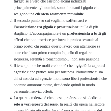
target
: se è vero che esistono alcuni indirizzati
principalmente agli uomini, sono altrettanti i gigolò che
scelgono una
clientela solamente femminile.
Il secondo punto su cui vogliamo soffermarci è
l’associazione tra gigolò e prostituzione
: nulla di più
sbagliato. L’accompagnatore è un
professionista a tutti gli
effetti
che non inserisce per forza la pratica sessuale al
primo posto; chi pratica questo lavoro con attenzione sa
bene che il suo primo compito è quello di regalare
sicurezza, serenità e romanticismo… non solo passione.
Il terzo punto che molti credono è che il
gigolò fa capo ad
agenzie
e che pratica solo per business. Nonostante ci sia
chi si associa ad agenzie, molti sono liberi professionisti che
operano autonomamente, decidendo quindi in modo
personale i servizi offerti.
La quarta credenza è che questa professione sia dedicata
solo a veri esperti del sesso
. In realtà chi opera nel settore
ha specificato più volte che sì, è una parte importante del