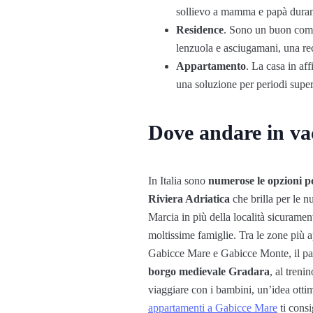
sollievo a mamma e papà durante
Residence
. Sono un buon compr
lenzuola e asciugamani, una rec
Appartamento
. La casa in aff
una soluzione per periodi super
Dove andare in vac
In Italia sono
numerose le opzioni po
Riviera Adriatica
che brilla per le n
Marcia in più della località sicuramen
moltissime famiglie. Tra le zone più 
Gabicce Mare e Gabicce Monte, il paes
borgo medievale Gradara
, al tren
viaggiare con i bambini, un’idea ottim
appartamenti a Gabicce Mare
ti consi