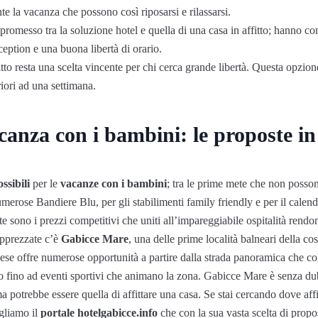
 la vacanza che possono così riposarsi e rilassarsi.
omesso tra la soluzione hotel e quella di una casa in affitto; hanno com
eption e una buona libertà di orario.
itto resta una scelta vincente per chi cerca grande libertà. Questa opzion
iori ad una settimana.
anza con i bambini: le proposte in 
ssibili
per le
vacanze con i bambini
; tra le prime mete che non posso
umerose Bandiere Blu, per gli stabilimenti family friendly e per il calen
te sono i prezzi competitivi che uniti all’impareggiabile ospitalità rendo
apprezzate c’è
Gabicce Mare
, una delle prime località balneari della co
e offre numerose opportunità a partire dalla strada panoramica che coll
ino fino ad eventi sportivi che animano la zona. Gabicce Mare è senza du
a potrebbe essere quella di affittare una casa. Se stai cercando dove affi
gliamo il
portale hotelgabicce.info
che con la sua vasta scelta di propo