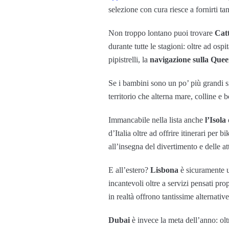
selezione con cura riesce a fornirti ta
Non troppo lontano puoi trovare
Catt
durante tutte le stagioni: oltre ad ospit
pipistrelli, la
navigazione sulla Quee
Se i bambini sono un po’ più grandi 
territorio che alterna mare, colline e b
Immancabile nella lista anche
l’Isola
d’Italia oltre ad offrire itinerari per
all’insegna del divertimento e delle att
E all’estero?
Lisbona
è sicuramente un
incantevoli oltre a servizi pensati pr
in realtà offrono tantissime alternativ
Dubai
è invece la meta dell’anno: olt