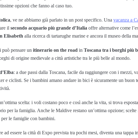
ntissime opzioni che fanno al caso tuo.
olica
, ve ne abbiamo già parlato in un post specifico. Una
vacanza a Ca
are il
secondo acquario più grande d’Italia
offre alternative come l’es
n Elisabeth
alla ricerca di tartarughe marine e ancora il museo della ma
si può pensare un
itinerario on the road
in
Toscana tra i borghi più be
orghi di origine medievale a città artistiche tra le più belle al mondo.
 d’Elba
: a due passi dalla Toscana, facile da raggiungere con i mezzi, v
 biker e ciclisti. Se i bambini amano andare in bici è sicuramente un buon
ività.
’ottima scelta: i voli costano poco e così anche la vita, si trova espost
oprio per la famiglia. Anche le Maldive restano un’ottima opzione; scelte 
e per le famiglie con bambini.
re ad essere la città di Expo prevista tra pochi mesi, diventa una tappa i