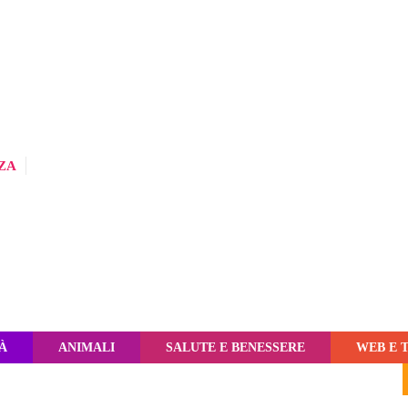
ZA
À
ANIMALI
SALUTE E BENESSERE
WEB E 